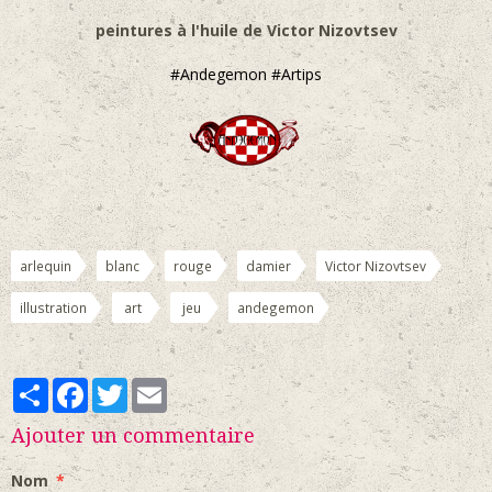
peintures à l'huile de Victor Nizovtsev
#Andegemon #Artips
arlequin
blanc
rouge
damier
Victor Nizovtsev
illustration
art
jeu
andegemon
Partager
Facebook
Twitter
Email
Ajouter un commentaire
Nom